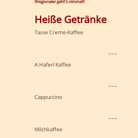
!!!r
egionaler geht's nimma!!!
Heiße Getränke
Tasse Creme-Kaffee
~~~
A Haferl Kaffee
~~~
Cappuccino
~~~
Milchkaffee