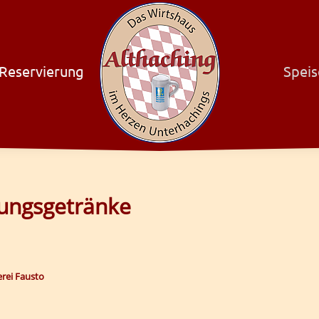
Reservierung
Speis
hungsgetränke
erei Fausto