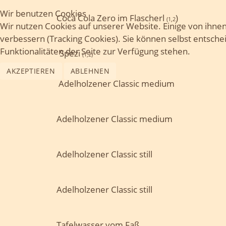
Wir benutzen Cookies
Coca Cola Zero im Flascherl
)
(1,2
Wir nutzen Cookies auf unserer Website. Einige von ihnen
verbessern (Tracking Cookies). Sie können selbst entsche
Funktionalitäten der Seite zur Verfügung stehen.
Spezi
(1,2)
0,5 L 
AKZEPTIEREN
ABLEHNEN
Adelholzener Classic medium
Adelholzener Classic medium
Adelholzener Classic still
Adelholzener Classic still
Tafelwasser vom Faß